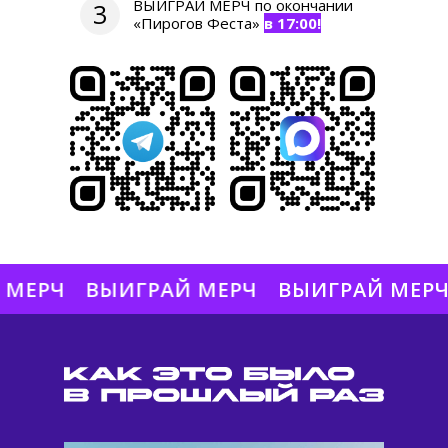
ВЫИГРАЙ МЕРЧ по окончании
3
«Пирогов Феста»
в 17:00!
ЕРЧ
ВЫИГРАЙ МЕРЧ
ВЫИГРАЙ МЕРЧ